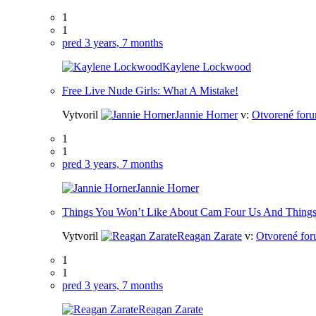
1
1
pred 3 years, 7 months
Kaylene Lockwood
Free Live Nude Girls: What A Mistake!
Vytvoril
Jannie Horner
v:
Otvorené foru
1
1
pred 3 years, 7 months
Jannie Horner
Things You Won’t Like About Cam Four Us And Things
Vytvoril
Reagan Zarate
v:
Otvorené for
1
1
pred 3 years, 7 months
Reagan Zarate