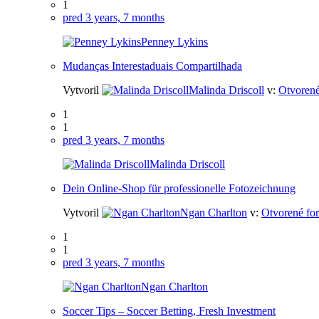
1
pred 3 years, 7 months
Penney Lykins
Mudanças Interestaduais Compartilhada
Vytvoril
Malinda Driscoll
v:
Otvorené
1
1
pred 3 years, 7 months
Malinda Driscoll
Dein Online-Shop für professionelle Fotozeichnung
Vytvoril
Ngan Charlton
v:
Otvorené fo
1
1
pred 3 years, 7 months
Ngan Charlton
Soccer Tips – Soccer Betting, Fresh Investment