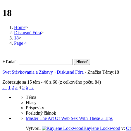
18
Home
>
Diskusné Fóra
>
18
>
Page 4
Hľadať:
Svet Stávkovania a Zábavy
›
Diskusné Fóra
›
Značka Témy:18
Zobrazuje sa 15 tém - 46 z 60 (z celkového počtu 84)
←
1
2
3
4
5
6
→
Téma
Hlasy
Príspevky
Posledný článok
Master The Art Of Web Sex With These 3 Tips
Vytvoril
Kaylene Lockwood
v:
Ot