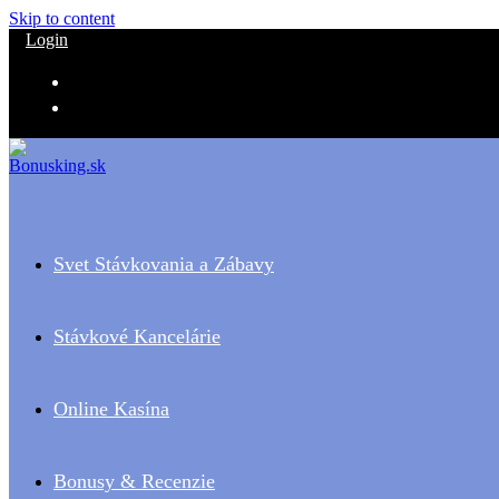
Skip to content
Login
Svet Stávkovania a Zábavy
Stávkové Kancelárie
Online Kasína
Bonusy & Recenzie