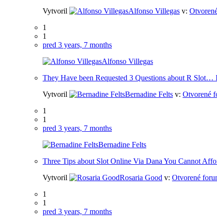
Vytvoril
Alfonso Villegas
v:
Otvorené
1
1
pred 3 years, 7 months
Alfonso Villegas
They Have been Requested 3 Questions about R Slot… It
Vytvoril
Bernadine Felts
v:
Otvorené f
1
1
pred 3 years, 7 months
Bernadine Felts
Three Tips about Slot Online Via Dana You Cannot Affo
Vytvoril
Rosaria Good
v:
Otvorené foru
1
1
pred 3 years, 7 months