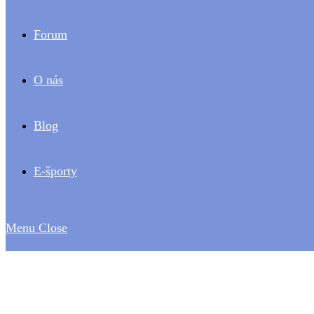
Forum
O nás
Blog
E-športy
Menu
Close