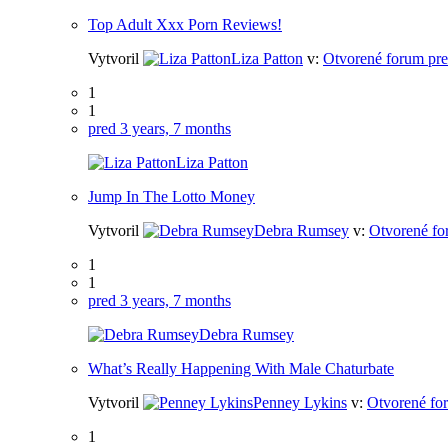
Top Adult Xxx Porn Reviews!
Vytvoril
Liza Patton
v:
Otvorené forum pre
1
1
pred 3 years, 7 months
Liza Patton
Jump In The Lotto Money
Vytvoril
Debra Rumsey
v:
Otvorené fo
1
1
pred 3 years, 7 months
Debra Rumsey
What’s Really Happening With Male Chaturbate
Vytvoril
Penney Lykins
v:
Otvorené fo
1