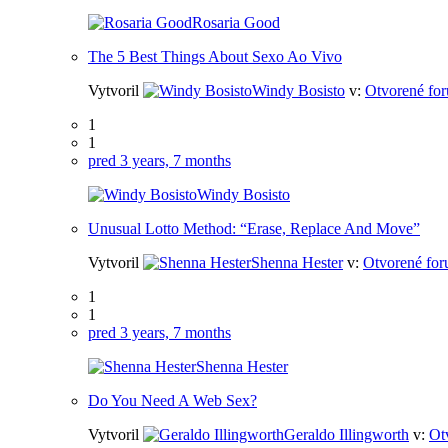
Rosaria Good
The 5 Best Things About Sexo Ao Vivo
Vytvoril
Windy Bosisto
v:
Otvorené for
1
1
pred 3 years, 7 months
Windy Bosisto
Unusual Lotto Method: “Erase, Replace And Move”
Vytvoril
Shenna Hester
v:
Otvorené for
1
1
pred 3 years, 7 months
Shenna Hester
Do You Need A Web Sex?
Vytvoril
Geraldo Illingworth
v:
Ot