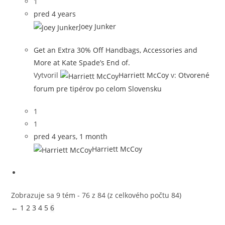
1
pred 4 years
Joey Junker
Get an Extra 30% Off Handbags, Accessories and
More at Kate Spade’s End of.
Vytvoril
Harriett McCoy
v:
Otvorené
forum pre tipérov po celom Slovensku
1
1
pred 4 years, 1 month
Harriett McCoy
Zobrazuje sa 9 tém - 76 z 84 (z celkového počtu 84)
←
1
2
3
4
5
6