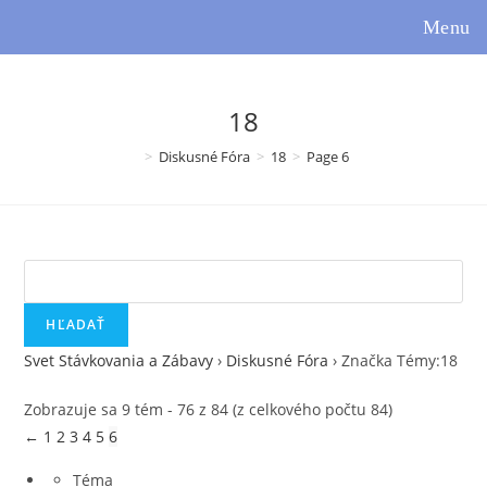
Skip
Menu
to
content
18
>
Diskusné Fóra
>
18
>
Page 6
Hľadať:
Svet Stávkovania a Zábavy
›
Diskusné Fóra
›
Značka Témy:18
Zobrazuje sa 9 tém - 76 z 84 (z celkového počtu 84)
←
1
2
3
4
5
6
Téma