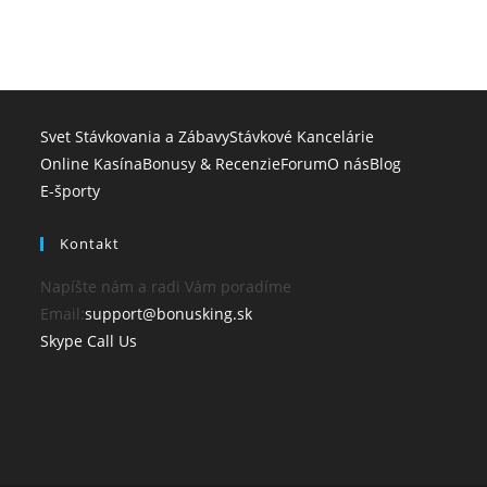
Svet Stávkovania a Zábavy
Stávkové Kancelárie
Online Kasína
Bonusy & Recenzie
Forum
O nás
Blog
E-športy
Kontakt
Napíšte nám a radi Vám poradíme
Opens
Email:
support@bonusking.sk
Opens
in
Skype Call Us
in
your
your
application
application