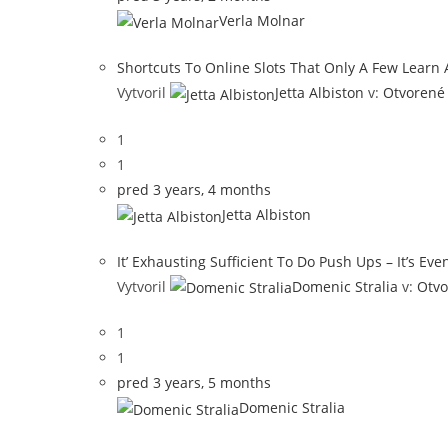
Verla Molnar
Shortcuts To Online Slots That Only A Few Learn
Vytvoril
Jetta Albiston
v:
Otvorené 
1
1
pred 3 years, 4 months
Jetta Albiston
It’ Exhausting Sufficient To Do Push Ups – It’s Ev
Vytvoril
Domenic Stralia
v:
Otvo
1
1
pred 3 years, 5 months
Domenic Stralia