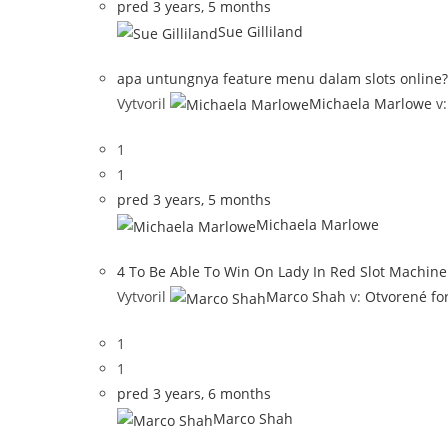
pred 3 years, 5 months
Sue Gilliland
apa untungnya feature menu dalam slots online?
Vytvoril
Michaela Marlowe
v
1
1
pred 3 years, 5 months
Michaela Marlowe
4 To Be Able To Win On Lady In Red Slot Machin
Vytvoril
Marco Shah
v:
Otvorené fo
1
1
pred 3 years, 6 months
Marco Shah