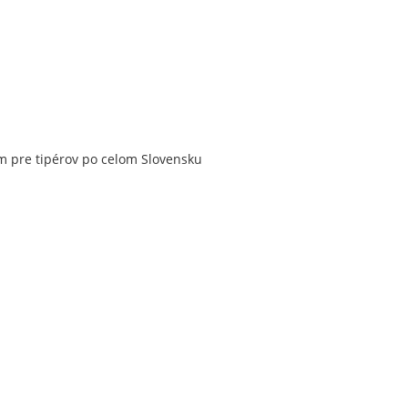
m pre tipérov po celom Slovensku