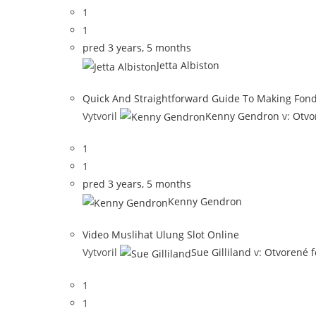
1
1
pred 3 years, 5 months
Jetta Albiston
Quick And Straightforward Guide To Making Fon
Vytvoril
Kenny Gendron
v:
Otvo
1
1
pred 3 years, 5 months
Kenny Gendron
Video Muslihat Ulung Slot Online
Vytvoril
Sue Gilliland
v:
Otvorené f
1
1