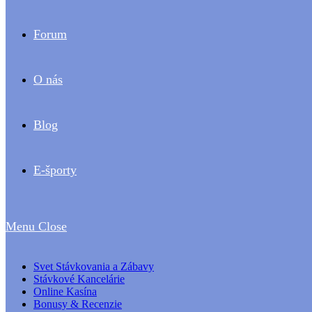
Forum
O nás
Blog
E-športy
Menu
Close
Svet Stávkovania a Zábavy
Stávkové Kancelárie
Online Kasína
Bonusy & Recenzie