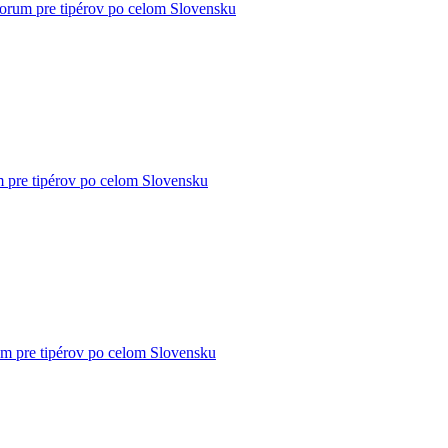
orum pre tipérov po celom Slovensku
 pre tipérov po celom Slovensku
m pre tipérov po celom Slovensku