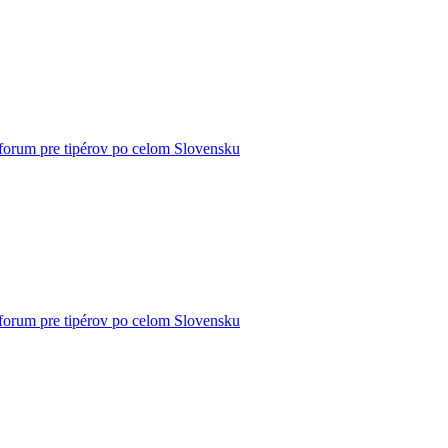
forum pre tipérov po celom Slovensku
forum pre tipérov po celom Slovensku