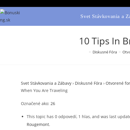
Skip
to
Svet Stávkovania a Z
content
10 Tips In 
>
Diskusné Fóra
>
Otvo
Svet Stávkovania a Zábavy
›
Diskusné Fóra
›
Otvorené fo
When You Are Traveling
Označené ako:
26
This topic has 0 odpovedí, 1 hlas, and was last upda
Rougemont
.