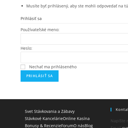
Musíte byť prihlásený, aby ste mohli odpovedať na t
Prihlásiť sa
Používateľské meno:
Heslo:
Nechať ma prihláseného
PRIHLÁSIŤ SA
Konta
Svet Stávkovania a Zábavy
Stávkové Kancelárie
Online Kasína
Napíšte 
Bonusy & Recenzie
Forum
O nás
Blog
Email:
su