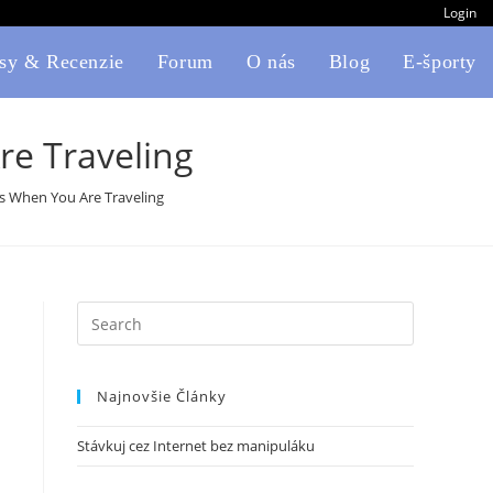
Login
sy & Recenzie
Forum
O nás
Blog
E-športy
re Traveling
cs When You Are Traveling
Search
this
website
Najnovšie Články
Stávkuj cez Internet bez manipuláku