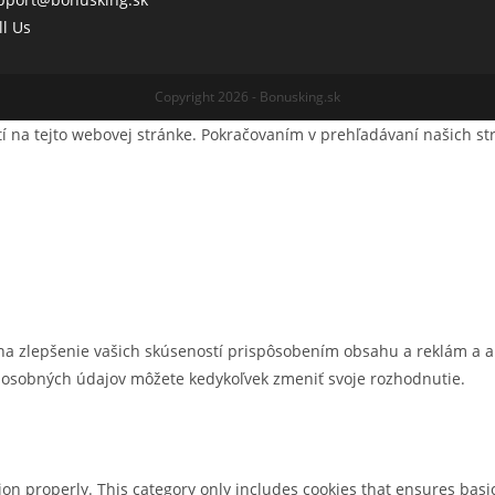
Opens
in
ll Us
in
your
your
application
Copyright 2026 - Bonusking.sk
application
í na tejto webovej stránke. Pokračovaním v prehľadávaní našich st
 zlepšenie vašich skúseností prispôsobením obsahu a reklám a analý
y osobných údajov môžete kedykoľvek zmeniť svoje rozhodnutie.
ion properly. This category only includes cookies that ensures basic