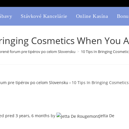
ábavy
Stávkové Kancelárie
Online Kasína
Bonu
Bringing Cosmetics When You A
rené forum pre tipérov po celom Slovensku
>
10 Tips In Bringing Cosmeti
rum pre tipérov po celom Slovensku
›
10 Tips In Bringing Cosmetics
ted
pred 3 years, 6 months
by
Jetta De