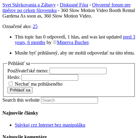
Svet Stávkovania a Zábavy
›
Diskusné Fóra
›
Otvorené forum pre
tipérov po celom Slovensku
›
360 Slow Motion Video Booth Rental
Gardena As soon as, 360 Slow Motion Video.
Označené ako:
25
This topic has 0 odpovedí, 1 hlas, and was last updated
pred 3
years, 6 months
by
Minerva Bucher
.
Musíte byť prihlásený, aby ste mohli odpovedať na túto tému.
Prihlásiť sa
Používateľské meno:
Heslo:
Nechať ma prihláseného
Prihlásiť sa
Search this website
Najnovšie články
Stávkuj cez Internet bez manipuláku
Najnovšie komentáre