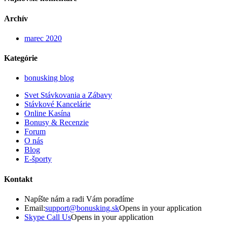
Archív
marec 2020
Kategórie
bonusking blog
Svet Stávkovania a Zábavy
Stávkové Kancelárie
Online Kasína
Bonusy & Recenzie
Forum
O nás
Blog
E-športy
Kontakt
Napíšte nám a radi Vám poradíme
Email:
support@bonusking.sk
Opens in your application
Skype Call Us
Opens in your application