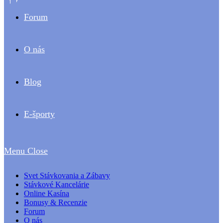
Forum
O nás
Blog
E-športy
Menu
Close
Svet Stávkovania a Zábavy
Stávkové Kancelárie
Online Kasína
Bonusy & Recenzie
Forum
O nás