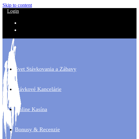
Skip to content
Login
Svet Stávkovania a Zábavy
Stávkové Kancelárie
Online Kasína
Bonusy & Recenzie