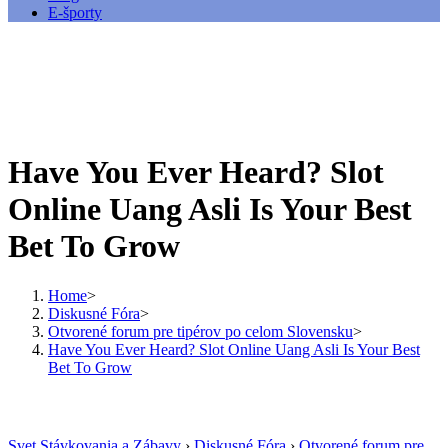
E-športy
Have You Ever Heard? Slot
Online Uang Asli Is Your Best
Bet To Grow
Home
>
Diskusné Fóra
>
Otvorené forum pre tipérov po celom Slovensku
>
Have You Ever Heard? Slot Online Uang Asli Is Your Best
Bet To Grow
Svet Stávkovania a Zábavy
›
Diskusné Fóra
›
Otvorené forum pre