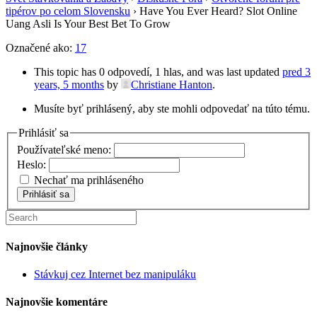
tipérov po celom Slovensku
›
Have You Ever Heard? Slot Online
Uang Asli Is Your Best Bet To Grow
Označené ako:
17
This topic has 0 odpovedí, 1 hlas, and was last updated
pred 3
years, 5 months
by
Christiane Hanton
.
Musíte byť prihlásený, aby ste mohli odpovedať na túto tému.
Prihlásiť sa
Používateľské meno:
Heslo:
Nechať ma prihláseného
Prihlásiť sa
Search
this
website
Najnovšie články
Stávkuj cez Internet bez manipuláku
Najnovšie komentáre