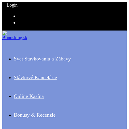
Skip
Login
to
content
Svet Stávkovania a Zábavy
Stávkové Kancelárie
Online Kasína
Bonusy & Recenzie