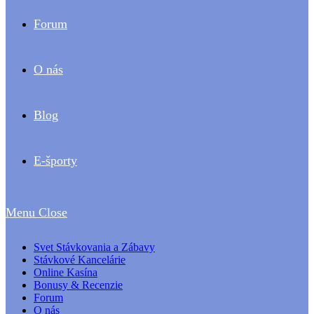
Forum
O nás
Blog
E-športy
Menu
Close
Svet Stávkovania a Zábavy
Stávkové Kancelárie
Online Kasína
Bonusy & Recenzie
Forum
O nás