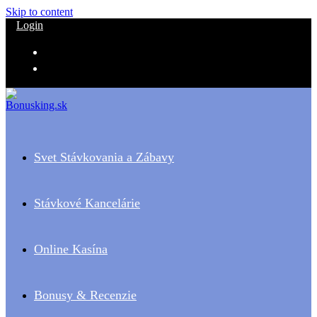
Skip to content
Login
Svet Stávkovania a Zábavy
Stávkové Kancelárie
Online Kasína
Bonusy & Recenzie