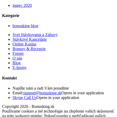
marec 2020
Kategórie
bonusking blog
Svet Stávkovania a Zábavy
Stávkové Kancelárie
Online Kasína
Bonusy & Recenzie
Forum
O nás
Blog
E-športy
Kontakt
Napíšte nám a radi Vám poradíme
Email:
support@bonusking.sk
Opens in your application
Skype Call Us
Opens in your application
Copyright 2026 - Bonusking.sk
Používame cookies a iné technológie na zlepšenie vašich skúseností
na tejto webovej stránke. Pokračovaním v prehľadávaní našich