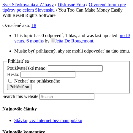
Svet Stávkovania a Zábavy
›
Diskusné Fóra
›
Otvorené forum pre
tipérov po celom Slovensku
›
You Too Can Make Money Easily
With Resell Rights Software
Označené ako:
18
This topic has 0 odpovedí, 1 hlas, and was last updated
pred 3
years, 6 months
by
Jetta De Rougemont
.
Musíte byť prihlásený, aby ste mohli odpovedať na túto tému.
Prihlásiť sa
Používateľské meno:
Heslo:
Nechať ma prihláseného
Prihlásiť sa
Search this website
Najnovšie články
Stávkuj cez Internet bez manipuláku
Najnovšie komentáre