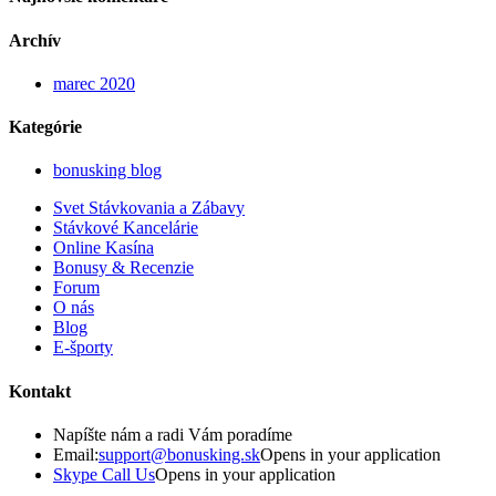
Archív
marec 2020
Kategórie
bonusking blog
Svet Stávkovania a Zábavy
Stávkové Kancelárie
Online Kasína
Bonusy & Recenzie
Forum
O nás
Blog
E-športy
Kontakt
Napíšte nám a radi Vám poradíme
Email:
support@bonusking.sk
Opens in your application
Skype Call Us
Opens in your application