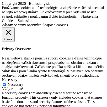
Copyright 2026 - Bonusking.sk
Používame cookies a iné technológie na zlepšenie vašich skúseností
na tejto webovej stránke. Pokračovaním v prehľadávaní našich
stránok súhlasíte s používaním týchto technológií.
Nastavenia
Cookie
Súhlasím
Zásady ochrany osobných údajov a cookies
Close
Privacy Overview
Naša webová stránka používa súbory cookies a ďalšie technológie
na zlepšenie vašich skúseností prispôsobením obsahu a reklám a
analýze návštevnosti. Zaškrknite políčka nižšie a kliknite na tlačidlo
Súhlasím s používaním týchto technológií. V nastaveniach ochrany
osobných údajov môžete kedykoľvek zmeniť svoje rozhodnutie.
Necessary
Necessary
Vždy zapnuté
Necessary cookies are absolutely essential for the website to
function properly. This category only includes cookies that ensures
basic functionalities and security features of the website. These
cookies do not store any personal information.