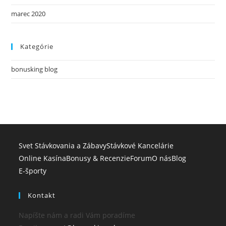
marec 2020
Kategórie
bonusking blog
Svet Stávkovania a Zábavy
Stávkové Kancelárie
Online Kasína
Bonusy & Recenzie
Forum
O nás
Blog
E-športy
Kontakt
Napíšte nám a radi Vám poradíme