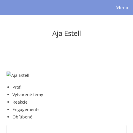
Skip
Menu
to
content
Aja Estell
Profil
Vytvorené témy
Reakcie
Engagements
Obľúbené
Search