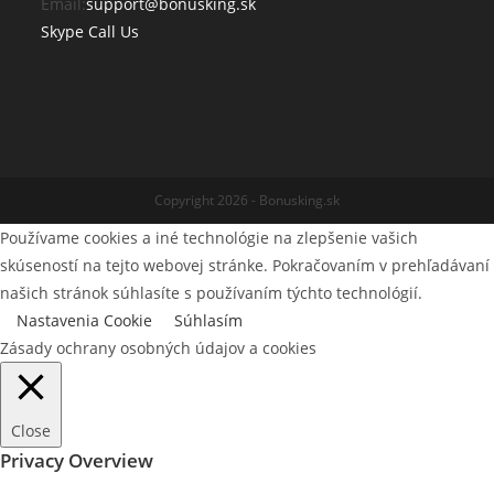
Opens
Email:
support@bonusking.sk
Opens
in
Skype Call Us
in
your
your
application
application
Copyright 2026 - Bonusking.sk
Používame cookies a iné technológie na zlepšenie vašich
skúseností na tejto webovej stránke. Pokračovaním v prehľadávaní
našich stránok súhlasíte s používaním týchto technológií.
Nastavenia Cookie
Súhlasím
Zásady ochrany osobných údajov a cookies
Close
Privacy Overview