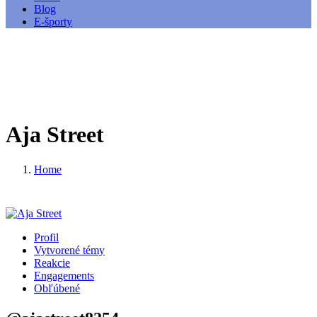
Blog
E-športy
Aja Street
Home
Profil
Vytvorené témy
Reakcie
Engagements
Obľúbené