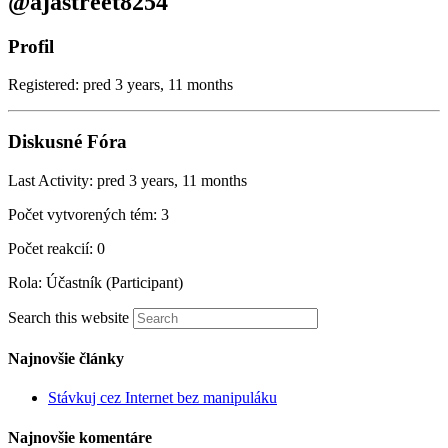
@ajastreet8254
Profil
Registered: pred 3 years, 11 months
Diskusné Fóra
Last Activity: pred 3 years, 11 months
Počet vytvorených tém: 3
Počet reakcií: 0
Rola: Účastník (Participant)
Search this website
Najnovšie články
Stávkuj cez Internet bez manipuláku
Najnovšie komentáre