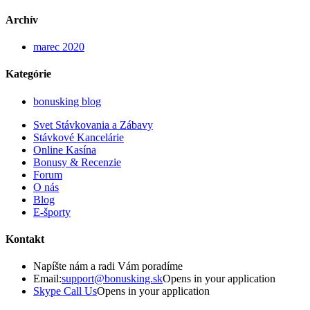
Archív
marec 2020
Kategórie
bonusking blog
Svet Stávkovania a Zábavy
Stávkové Kancelárie
Online Kasína
Bonusy & Recenzie
Forum
O nás
Blog
E-športy
Kontakt
Napíšte nám a radi Vám poradíme
Email:
support@bonusking.sk
Opens in your application
Skype Call Us
Opens in your application