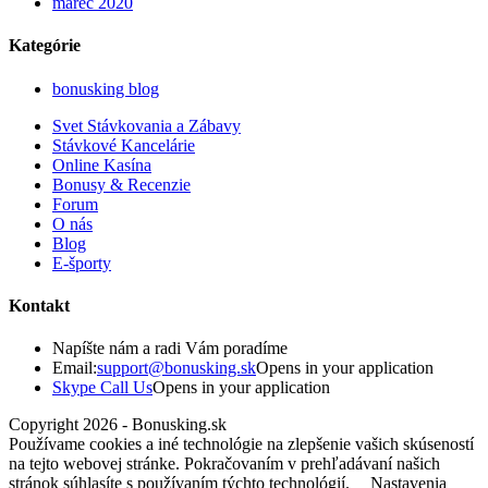
marec 2020
Kategórie
bonusking blog
Svet Stávkovania a Zábavy
Stávkové Kancelárie
Online Kasína
Bonusy & Recenzie
Forum
O nás
Blog
E-športy
Kontakt
Napíšte nám a radi Vám poradíme
Email:
support@bonusking.sk
Opens in your application
Skype Call Us
Opens in your application
Copyright 2026 - Bonusking.sk
Používame cookies a iné technológie na zlepšenie vašich skúseností
na tejto webovej stránke. Pokračovaním v prehľadávaní našich
stránok súhlasíte s používaním týchto technológií.
Nastavenia