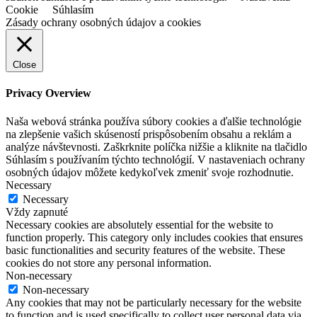
Cookie
Súhlasím
Zásady ochrany osobných údajov a cookies
Close
Privacy Overview
Naša webová stránka používa súbory cookies a ďalšie technológie
na zlepšenie vašich skúseností prispôsobením obsahu a reklám a
analýze návštevnosti. Zaškrknite políčka nižšie a kliknite na tlačidlo
Súhlasím s používaním týchto technológií. V nastaveniach ochrany
osobných údajov môžete kedykoľvek zmeniť svoje rozhodnutie.
Necessary
Necessary
Vždy zapnuté
Necessary cookies are absolutely essential for the website to
function properly. This category only includes cookies that ensures
basic functionalities and security features of the website. These
cookies do not store any personal information.
Non-necessary
Non-necessary
Any cookies that may not be particularly necessary for the website
to function and is used specifically to collect user personal data via