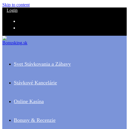
Skip to content
Login
Svet Stávkovania a Zábavy
Stávkové Kancelárie
Online Kasína
Bonusy & Recenzie