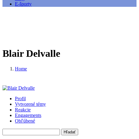
E-športy
Blair Delvalle
Home
Profil
Vytvorené témy
Reakcie
Engagements
Obľúbené
Search
topics: