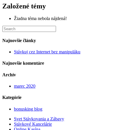
Založené témy
Žiadna téma nebola nájdená!
Search
this
website
Najnovšie články
Stávkuj cez Internet bez manipuláku
Najnovšie komentáre
Archív
marec 2020
Kategórie
bonusking blog
Svet Stávkovania a Zábavy
Stávkové Kancelárie
Online Kasína