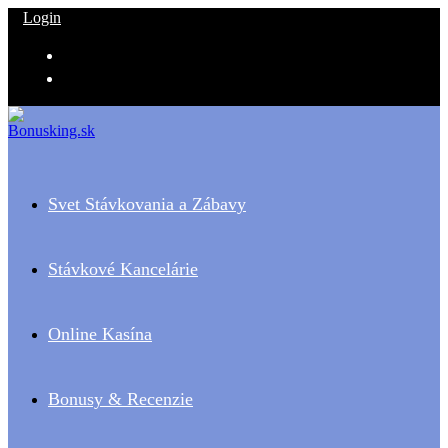
Skip
Login
to
content
Svet Stávkovania a Zábavy
Stávkové Kancelárie
Online Kasína
Bonusy & Recenzie