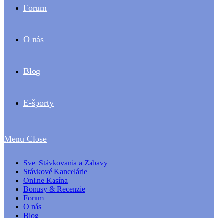
Forum
O nás
Blog
E-športy
Menu
Close
Svet Stávkovania a Zábavy
Stávkové Kancelárie
Online Kasína
Bonusy & Recenzie
Forum
O nás
Blog