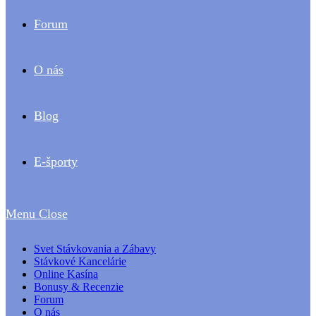
Forum
O nás
Blog
E-športy
Menu
Close
Svet Stávkovania a Zábavy
Stávkové Kancelárie
Online Kasína
Bonusy & Recenzie
Forum
O nás