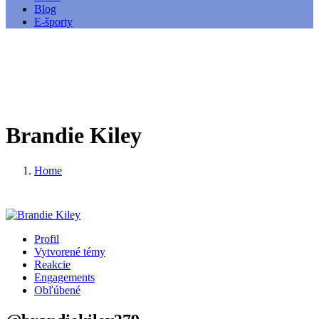
Blog
E-športy
Brandie Kiley
Home
Profil
Vytvorené témy
Reakcie
Engagements
Obľúbené