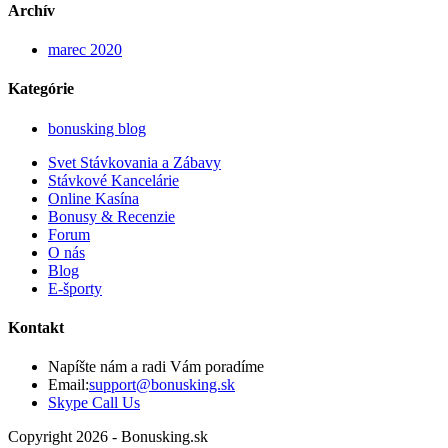
Archív
marec 2020
Kategórie
bonusking blog
Svet Stávkovania a Zábavy
Stávkové Kancelárie
Online Kasína
Bonusy & Recenzie
Forum
O nás
Blog
E-športy
Kontakt
Napíšte nám a radi Vám poradíme
Opens
Email:
support@bonusking.sk
Opens
in
Skype Call Us
in
your
Copyright 2026 - Bonusking.sk
your
application