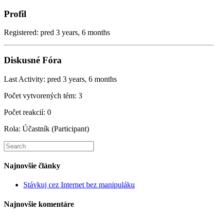
Profil
Registered: pred 3 years, 6 months
Diskusné Fóra
Last Activity: pred 3 years, 6 months
Počet vytvorených tém: 3
Počet reakcií: 0
Rola: Účastník (Participant)
Search
this
website
Najnovšie články
Stávkuj cez Internet bez manipuláku
Najnovšie komentáre