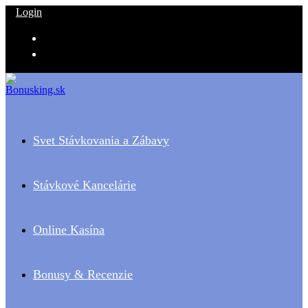
Skip
Login
to
content
Svet Stávkovania a Zábavy
Stávkové Kancelárie
Online Kasína
Bonusy & Recenzie