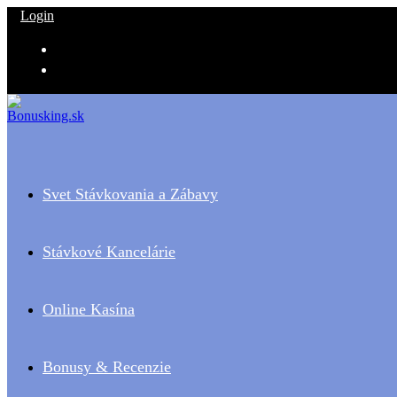
Skip
Login
to
content
Svet Stávkovania a Zábavy
Stávkové Kancelárie
Online Kasína
Bonusy & Recenzie