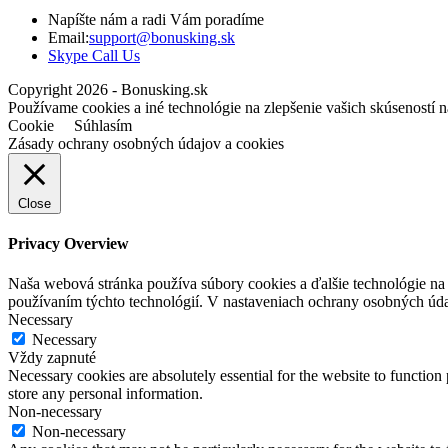
Napíšte nám a radi Vám poradíme
Opens
Email:
support@bonusking.sk
Opens
in
Skype Call Us
in
your
Copyright 2026 - Bonusking.sk
your
application
Používame cookies a iné technológie na zlepšenie vašich skúseností n
application
Cookie
Súhlasím
Zásady ochrany osobných údajov a cookies
Close
Privacy Overview
Naša webová stránka používa súbory cookies a ďalšie technológie na z
používaním týchto technológií. V nastaveniach ochrany osobných úd
Necessary
Necessary
Vždy zapnuté
Necessary cookies are absolutely essential for the website to function 
store any personal information.
Non-necessary
Non-necessary