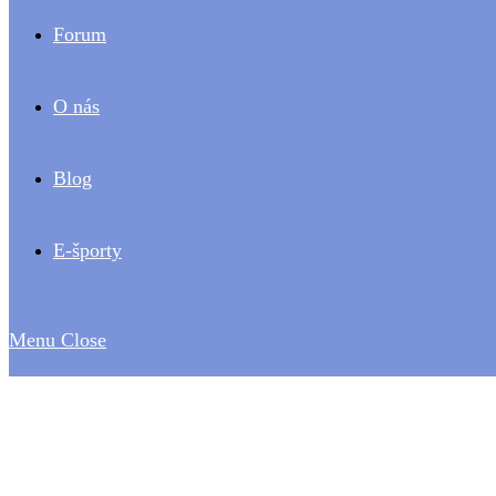
Forum
O nás
Blog
E-športy
Menu
Close