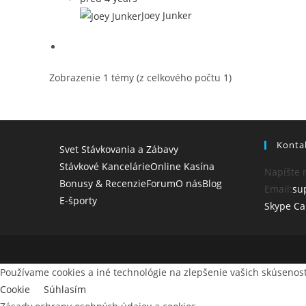
Joey Junker
Zobrazenie 1 témy (z celkového počtu 1)
Konta
Svet Stávkovania a Zábavy
Stávkové Kancelárie
Online Kasína
Napíšte 
Bonusy & Recenzie
Forum
O nás
Blog
Email:
su
E-športy
Skype Ca
Používame cookies a iné technológie na zlepšenie vašich skúsenost
Cookie
Súhlasím