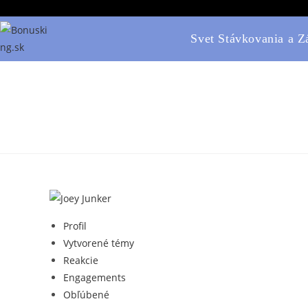
Skip
to
Svet Stávkovania a Z
content
Profil
Vytvorené témy
Reakcie
Engagements
Obľúbené