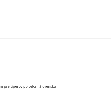
m pre tipérov po celom Slovensku