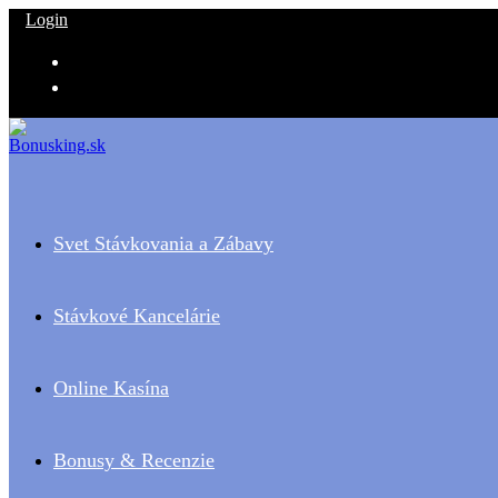
Skip
Login
to
content
Svet Stávkovania a Zábavy
Stávkové Kancelárie
Online Kasína
Bonusy & Recenzie