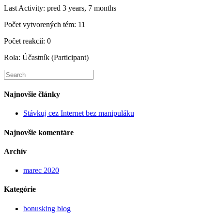
Last Activity: pred 3 years, 7 months
Počet vytvorených tém: 11
Počet reakcií: 0
Rola: Účastník (Participant)
Search
this
website
Najnovšie články
Stávkuj cez Internet bez manipuláku
Najnovšie komentáre
Archív
marec 2020
Kategórie
bonusking blog