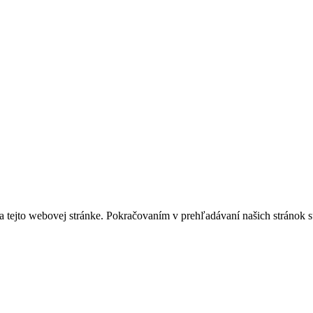
a tejto webovej stránke. Pokračovaním v prehľadávaní našich stránok s