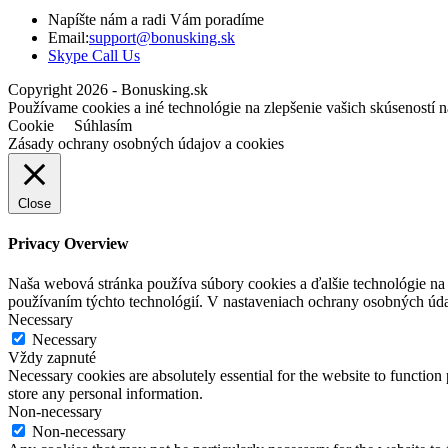
Napíšte nám a radi Vám poradíme
Opens
Email:
support@bonusking.sk
Opens
in
Skype Call Us
in
your
Copyright 2026 - Bonusking.sk
your
application
Používame cookies a iné technológie na zlepšenie vašich skúseností n
application
Cookie
Súhlasím
Zásady ochrany osobných údajov a cookies
Close
Privacy Overview
Naša webová stránka používa súbory cookies a ďalšie technológie na z
používaním týchto technológií. V nastaveniach ochrany osobných úd
Necessary
Necessary
Vždy zapnuté
Necessary cookies are absolutely essential for the website to function 
store any personal information.
Non-necessary
Non-necessary