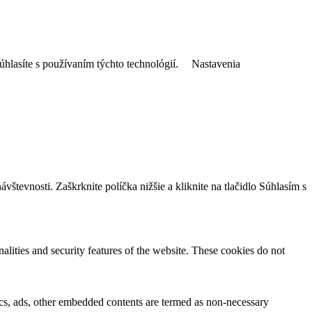
úhlasíte s používaním týchto technológií.
Nastavenia
tevnosti. Zaškrknite políčka nižšie a kliknite na tlačidlo Súhlasím s
nalities and security features of the website. These cookies do not
ytics, ads, other embedded contents are termed as non-necessary