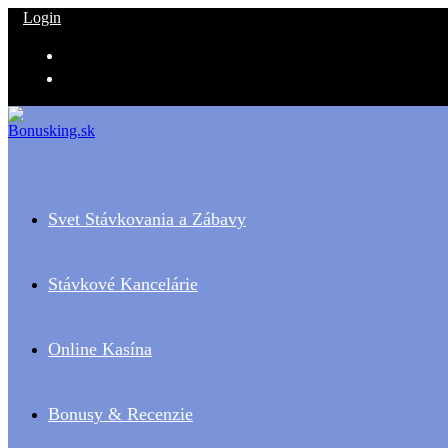
Skip
Login
to
content
Svet Stávkovania a Zábavy
Stávkové Kancelárie
Online Kasína
Bonusy & Recenzie