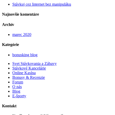
Stávkuj cez Internet bez manipuláku
Najnovšie komentáre
Archív
marec 2020
Kategórie
bonusking blog
Svet Stávkovania a Zábavy
Stávkové Kancelárie
Online Kasína
Bonusy & Recenzie
Forum
O nás
Blog
E-športy
Kontakt