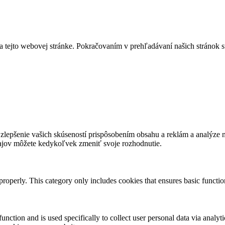
a tejto webovej stránke. Pokračovaním v prehľadávaní našich stránok s
lepšenie vašich skúseností prispôsobením obsahu a reklám a analýze návš
ajov môžete kedykoľvek zmeniť svoje rozhodnutie.
properly. This category only includes cookies that ensures basic functio
function and is used specifically to collect user personal data via anal