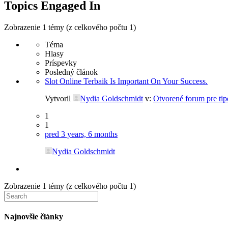
Topics Engaged In
Zobrazenie 1 témy (z celkového počtu 1)
Téma
Hlasy
Príspevky
Posledný článok
Slot Online Terbaik Is Important On Your Success.
Vytvoril
Nydia Goldschmidt
v:
Otvorené forum pre ti
1
1
pred 3 years, 6 months
Nydia Goldschmidt
Zobrazenie 1 témy (z celkového počtu 1)
Search
this
website
Najnovšie články