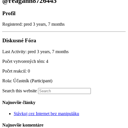
@reagann8726445
Profil
Registered: pred 3 years, 7 months
Diskusné Fóra
Last Activity: pred 3 years, 7 months
Počet vytvorených tém: 4
Počet reakcií: 0
Rola: Účastník (Participant)
Search this website
Najnovšie články
Stávkuj cez Internet bez manipuláku
Najnovšie komentáre