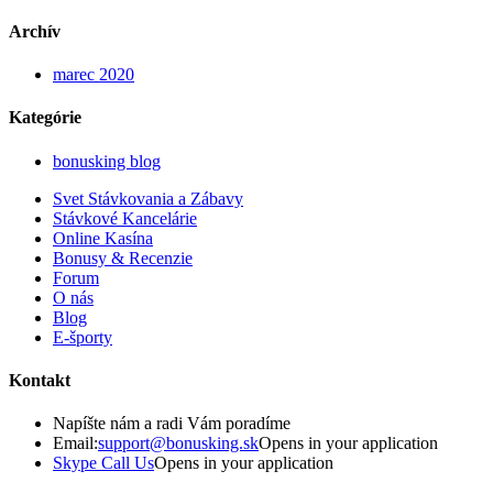
Archív
marec 2020
Kategórie
bonusking blog
Svet Stávkovania a Zábavy
Stávkové Kancelárie
Online Kasína
Bonusy & Recenzie
Forum
O nás
Blog
E-športy
Kontakt
Napíšte nám a radi Vám poradíme
Email:
support@bonusking.sk
Opens in your application
Skype Call Us
Opens in your application