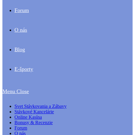
Forum
O nás
Blog
E-športy
Menu
Close
Svet Stávkovania a Zábavy
Stávkové Kancelárie
Online Kasína
Bonusy & Recenzie
Forum
O nás