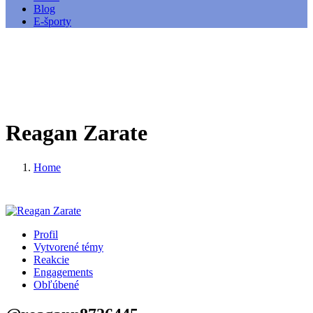
Blog
E-športy
Reagan Zarate
Home
Profil
Vytvorené témy
Reakcie
Engagements
Obľúbené