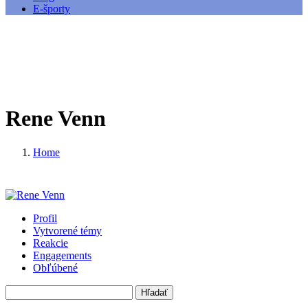
E-športy
Rene Venn
Home
Profil
Vytvorené témy
Reakcie
Engagements
Obľúbené
Search
topics: