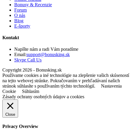
Bonusy & Recenzie
Forum
O nás
Blog
E-športy
Kontakt
Napíšte nám a radi Vám poradíme
Opens
Email:
support@bonusking.sk
Opens
in
Skype Call Us
in
your
Copyright 2026 - Bonusking.sk
your
application
Používame cookies a iné technológie na zlepšenie vašich skúseností
application
na tejto webovej stránke. Pokračovaním v prehľadávaní našich
stránok súhlasíte s používaním týchto technológií.
Nastavenia
Cookie
Súhlasím
Zásady ochrany osobných údajov a cookies
Close
Privacy Overview