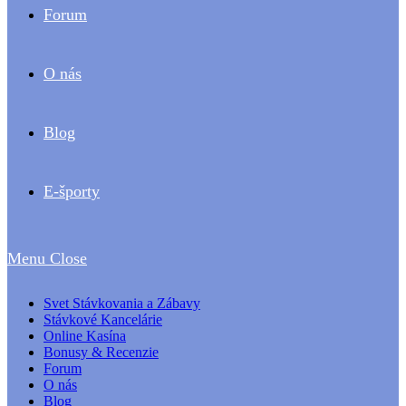
Forum
O nás
Blog
E-športy
Menu
Close
Svet Stávkovania a Zábavy
Stávkové Kancelárie
Online Kasína
Bonusy & Recenzie
Forum
O nás
Blog