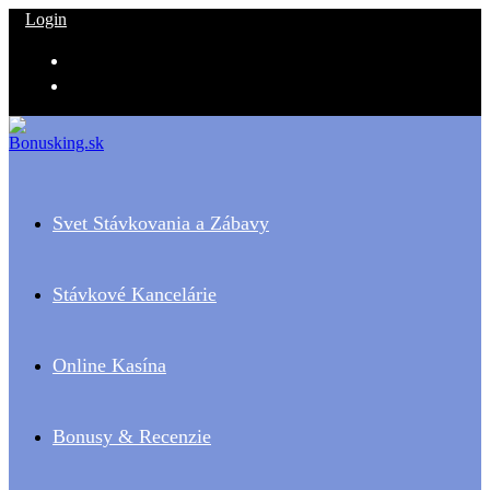
Skip
Login
to
content
Svet Stávkovania a Zábavy
Stávkové Kancelárie
Online Kasína
Bonusy & Recenzie