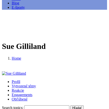
Blog
E-športy
Sue Gilliland
Home
Profil
Vytvorené témy
Reakcie
Engagements
Obľúbené
Search topics: