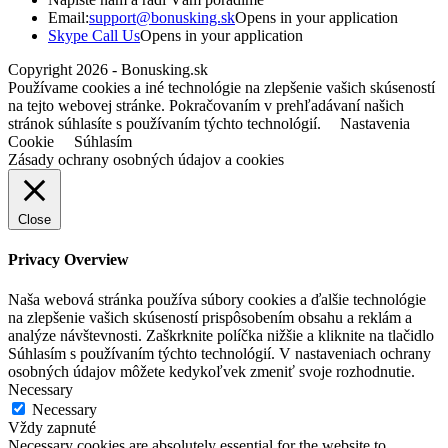
Email:
support@bonusking.sk
Opens in your application
Skype Call Us
Opens in your application
Copyright 2026 - Bonusking.sk
Používame cookies a iné technológie na zlepšenie vašich skúseností
na tejto webovej stránke. Pokračovaním v prehľadávaní našich
stránok súhlasíte s používaním týchto technológií.
Nastavenia
Cookie
Súhlasím
Zásady ochrany osobných údajov a cookies
Close
Privacy Overview
Naša webová stránka používa súbory cookies a ďalšie technológie
na zlepšenie vašich skúseností prispôsobením obsahu a reklám a
analýze návštevnosti. Zaškrknite políčka nižšie a kliknite na tlačidlo
Súhlasím s používaním týchto technológií. V nastaveniach ochrany
osobných údajov môžete kedykoľvek zmeniť svoje rozhodnutie.
Necessary
Necessary
Vždy zapnuté
Necessary cookies are absolutely essential for the website to