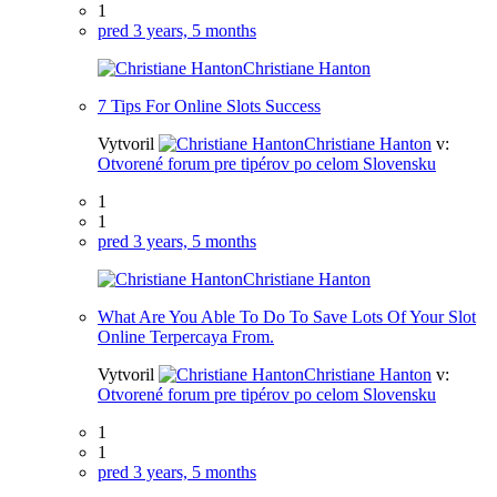
1
pred 3 years, 5 months
Christiane Hanton
7 Tips For Online Slots Success
Vytvoril
Christiane Hanton
v:
Otvorené forum pre tipérov po celom Slovensku
1
1
pred 3 years, 5 months
Christiane Hanton
What Are You Able To Do To Save Lots Of Your Slot
Online Terpercaya From.
Vytvoril
Christiane Hanton
v:
Otvorené forum pre tipérov po celom Slovensku
1
1
pred 3 years, 5 months