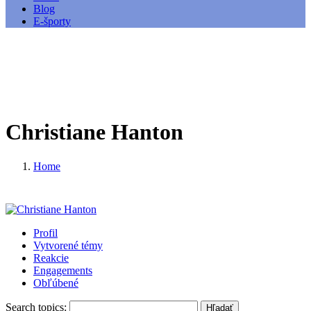
Blog
E-športy
Christiane Hanton
Home
Profil
Vytvorené témy
Reakcie
Engagements
Obľúbené
Search topics: