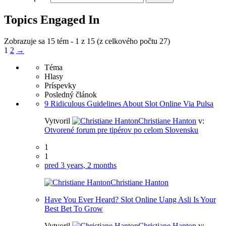
Topics Engaged In
Zobrazuje sa 15 tém - 1 z 15 (z celkového počtu 27)
1
2
→
Téma
Hlasy
Príspevky
Posledný článok
9 Ridiculous Guidelines About Slot Online Via Pulsa
Vytvoril
Christiane Hanton
v:
Otvorené forum pre tipérov po celom Slovensku
1
1
pred 3 years, 2 months
Christiane Hanton
Have You Ever Heard? Slot Online Uang Asli Is Your
Best Bet To Grow
Vytvoril
Christiane Hanton
v: