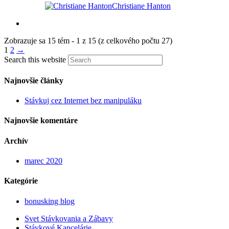
Christiane Hanton
Zobrazuje sa 15 tém - 1 z 15 (z celkového počtu 27)
1
2
→
Search this website
Najnovšie články
Stávkuj cez Internet bez manipuláku
Najnovšie komentáre
Archív
marec 2020
Kategórie
bonusking blog
Svet Stávkovania a Zábavy
Stávkové Kancelárie