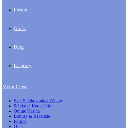
Forum
O nás
Blog
E-športy
Menu
Close
Svet Stávkovania a Zábavy
Stávkové Kancelárie
Online Kasína
Bonusy & Recenzie
Forum
O nás